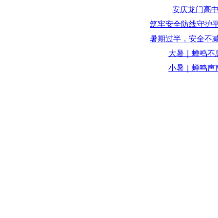
安庆龙门高
筑牢安全防线守护平
暑期过半，安全不减半
大暑｜蝉鸣不
小暑｜蝉鸣声