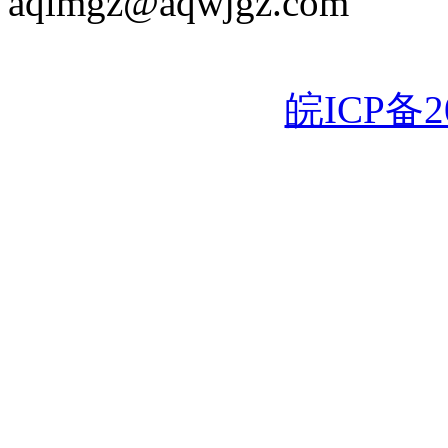
aqlmgz@aqwjgz.com
皖ICP备20